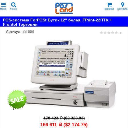
меню
поиск
корзина
контакты
POS-система ForPOSt Бутик 12" белая, FPrint-22ПТK +
Frontol Торговля
Артикул: 28 668
( 0 )
178 423
($2 328.93)
p
166 611
($2 174.75)
p