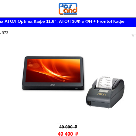
а АТОЛ Optima Кафе 11.6", АТОЛ 30Ф с ФН + Frontol Кафе
4 973
49 990
p
49 490
p