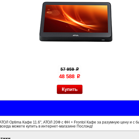
57 959
p
48 588
p
ТОЛ Optima Кафе 11.6", АТОЛ 20Ф с ФН + Frontol Кафе за разумную цену и с 
всегда можете купить в интернет-магазине Послэнд!
стики