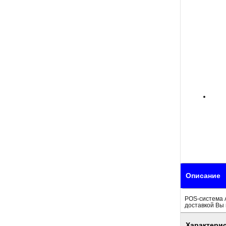
Описание
POS-система А
доставкой Вы 
Характери