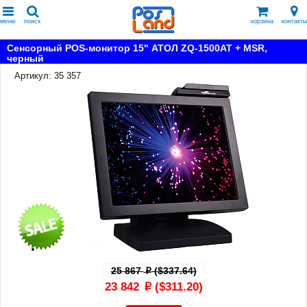
меню
поиск
корзина
контакты
Сенсорный POS-монитор 15" АТОЛ ZQ-1500AT + MSR,
черный
Артикул: 35 357
25 867
($337.64)
p
23 842
($311.20)
p