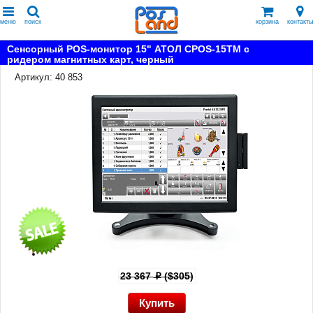
меню
поиск
корзина
контакты
Сенсорный POS-монитор 15" АТОЛ CPOS-15TM с
ридером магнитных карт, черный
Артикул: 40 853
23 367
($305)
p