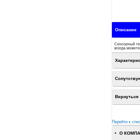
Описание
Сенсорный тер
всегда можете
Характери
Сопутству
Вернуться 
Перейти к спи
О КОМП