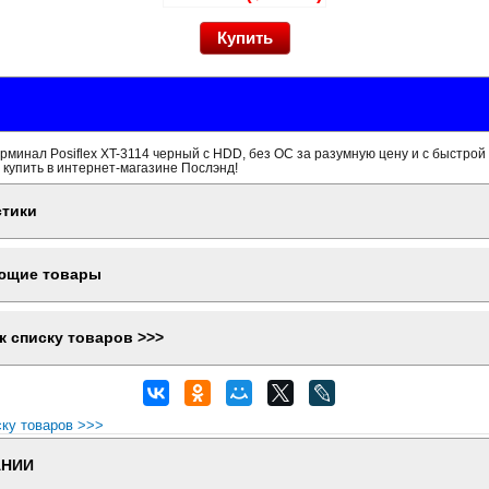
минал Posiflex XT-3114 черный c HDD, без ОС за разумную цену и с быстрой
 купить в интернет-магазине Послэнд!
стики
ющие товары
к списку товаров >>>
ску товаров >>>
АНИИ