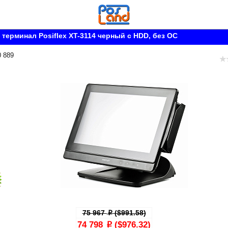
терминал Posiflex XT-3114 черный c HDD, без ОС
0 889
75 967
($991.58)
p
74 798
($976.32)
p