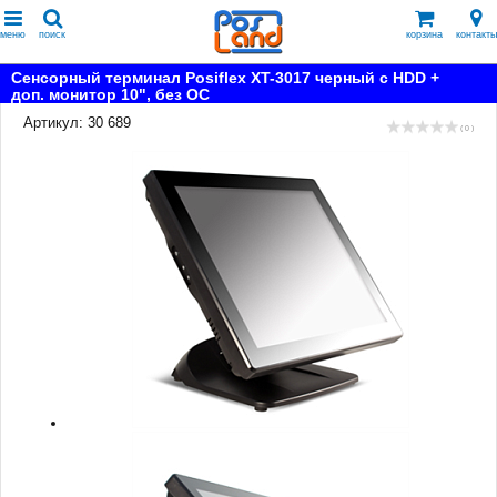
меню
поиск
корзина
контакты
Сенсорный терминал Posiflex XT-3017 черный c HDD +
доп. монитор 10", без ОС
Артикул: 30 689
( 0 )