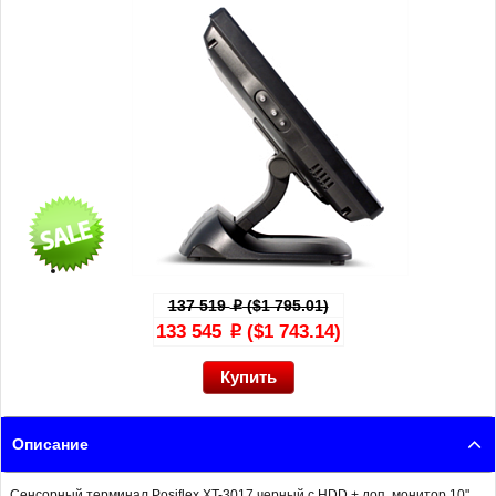
137 519
($1 795.01)
p
133 545
($1 743.14)
p
Описание
Сенсорный терминал Posiflex XT-3017 черный c HDD + доп. монитор 10",