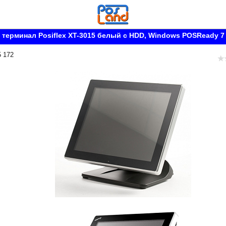
терминал Posiflex XT-3015 белый c HDD, Windows POSReady 7
5 172