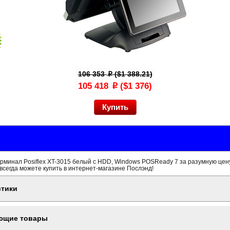
106 353
($1 388.21)
p
105 418
($1 376)
p
минал Posiflex XT-3015 белый c HDD, Windows POSReady 7 за разумную цену
всегда можете купить в интернет-магазине Послэнд!
стики
ющие товары