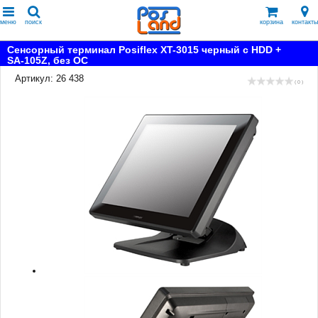
меню
поиск
корзина
контакты
Сенсорный терминал Posiflex XT-3015 черный c HDD +
SA-105Z, без ОС
Артикул: 26 438
( 0 )