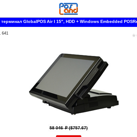
терминал GlobalPOS Air I 15", HDD + Windows Embedded POSR
1 641
58 046
($757.67)
p