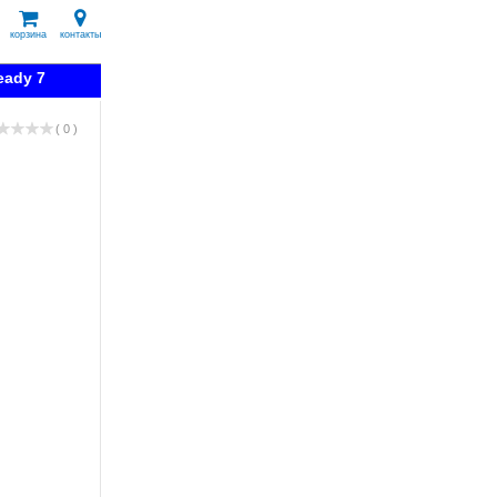
корзина
контакты
eady 7
( 0 )