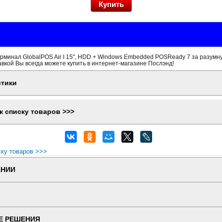
минал GlobalPOS Air I 15", HDD + Windows Embedded POSReady 7 за разумну
вкой Вы всегда можете купить в интернет-магазине Послэнд!
стики
к списку товаров >>>
ску товаров >>>
АНИИ
Е РЕШЕНИЯ