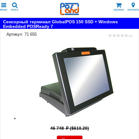
меню
поиск
корзина
контакты
Сенсорный терминал GlobalPOS 150 SSD + Windows
Embedded POSReady 7
Артикул: 71 655
( 0 )
46 748
($610.20)
p