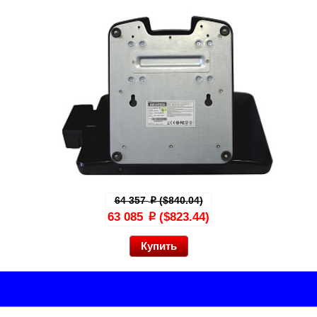
64 357
($840.04)
p
63 085
($823.44)
p