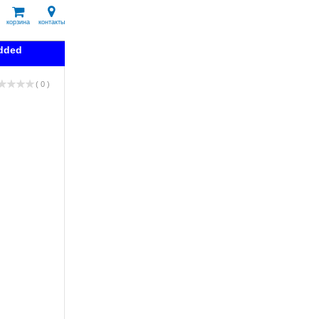
корзина
контакты
dded
( 0 )