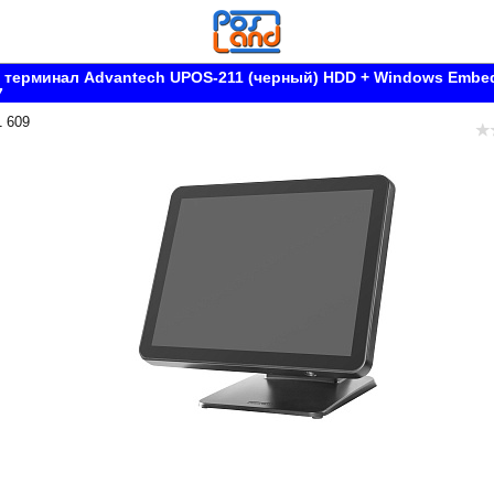
 терминал Advantech UPOS-211 (черный) HDD + Windows Embe
7
1 609