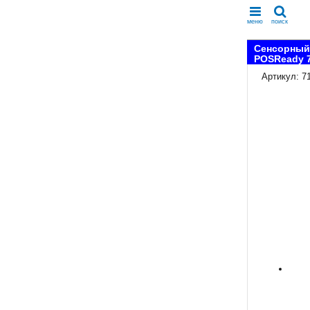
меню
поиск
Сенсорный
POSReady 
Артикул: 7