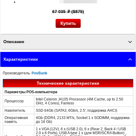
67 035
($875)
p
Описание
Сенсорный терминал PosBank Apexa II Project 15" белый + Ридер
Характеристики
магнитных карт, Windows 10 lot - характеристики и свойства посмотрите на
сайте ПОСЛЭНД
Производитель:
PosBank
Технические характеристики
Параметры POS-компьютера
Intel Celeron J4105 Processor (4M Cache, up to 2.50
Процессор
GHz, 4 Cores), Fanless
Накопитель
SSD 64Gb (SATA3, 6Gb/s, 2.5', поддержка AHCI)
Оперативная
4Gb (DDR4, 2133 MT/s, Socket 1 x SODIMM, поддержка
память
до 16 Gb)
1 x VGA (12V), 6 x (USB 2.0), 6 x (Rear 2, Back 4 / USB
2.0 x 6 Ports), USB A type 1 x (для MSR/SCR/I-Button) ,