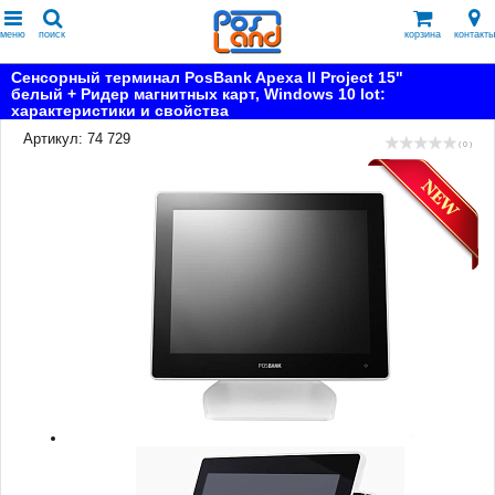
меню
поиск
корзина
контакты
Сенсорный терминал PosBank Apexa II Project 15"
белый + Ридер магнитных карт, Windows 10 lot:
характеристики и свойства
Артикул: 74 729
( 0 )