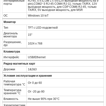
Интерфейсные
RJ-45, 5 x (COM 1 с 5V/12V выходная мощность на 9
порты
pin),COM2~3 RJ-45 COM4 RJ-11, только TX/RX, 12V
выходная мощность, для CDP COM6 RJ-45, только
TX/RX, 5V выходная мощность, для MSR
ОС
Windows 10 IoT
Монитор
Тип
TFT с LED-подсветкой
Диагональ
15"
монитора
Разрешение,
1024 х 768
dpi
Клавиатура
Интерфейс
USB/Ethernet
Ридер магнитных карт
Дорожки
1&2&3
Условия эксплуатации и хранения
Рабочая
От 0 до 60
температура °С
Температура
От -20 до 80
хранения °С
Влажность
Не выше 90% при 30°С
Характеристики