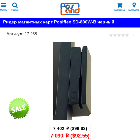
меню
поиск
корзина
контакты
Ридер магнитных карт Posiflex SD-800W-B черный
Артикул: 17 268
( 0 )
7 402
($96.62)
p
7 090
($92.55)
p