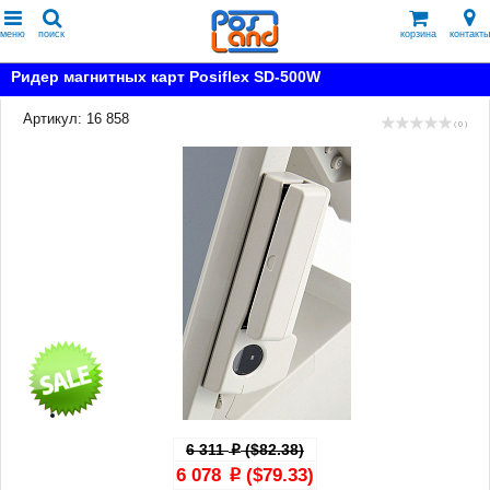
меню
поиск
корзина
контакты
Ридер магнитных карт Posiflex SD-500W
Артикул: 16 858
( 0 )
6 311
($82.38)
p
6 078
($79.33)
p