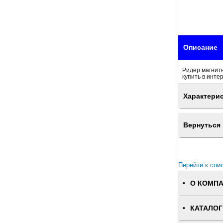
Описание
Ридер магнитн
купить в инте
Характери
Вернуться 
Перейти к спи
О КОМП
КАТАЛОГ