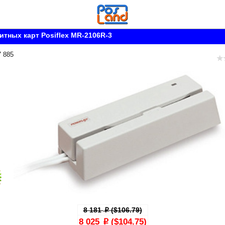
итных карт Posiflex MR-2106R-3
7 885
8 181
($106.79)
p
8 025
($104.75)
p