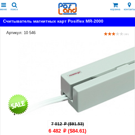
меню
поиск
корзина
контакты
Считыватель магнитных карт Posiflex MR-2000
Артикул: 10 546
( 10 )
7 012
($91.53)
p
6 482
($84.61)
p