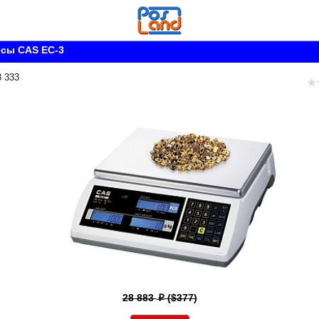
есы CAS EC-3
8 333
28 883
($377)
p