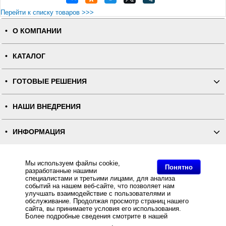
Перейти к списку товаров >>>
О КОМПАНИИ
КАТАЛОГ
ГОТОВЫЕ РЕШЕНИЯ
НАШИ ВНЕДРЕНИЯ
ИНФОРМАЦИЯ
КОНТАКТЫ
Мы используем файлы cookie,
Понятно
разработанные нашими
специалистами и третьими лицами, для анализа
ПОЛНАЯ ВЕРСИЯ
событий на нашем веб-сайте, что позволяет нам
улучшать взаимодействие с пользователями и
обслуживание. Продолжая просмотр страниц нашего
Интернет-магазин "ПОСЛЭНД" - торгового оборудования, оборудования для автоматизации общепита и
сайта, вы принимаете условия его использования.
торговли, расходных материалов
Все права защищены, ООО "ПОСЛЭНД" © 2008-2026.
Более подробные сведения смотрите в нашей
Политике
Политика конфиденциальности
в отношении файлов Cookie
.
Основное: Счетчик банкнот Mercury C-4 (черный) купить, Счетчик банкнот Mercury C-4 (черный) за