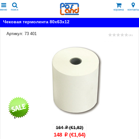
меню
поиск
корзина
контакты
Чековая термолента 80x63x12
Артикул: 73 401
( 0 )
164
(€1,82)
p
148
(€1,64)
p