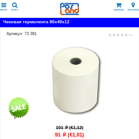
меню
поиск
корзина
контакты
Чековая термолента 80x40x12
Артикул: 73 391
( 0 )
101
(€1,12)
p
91
(€1,01)
p