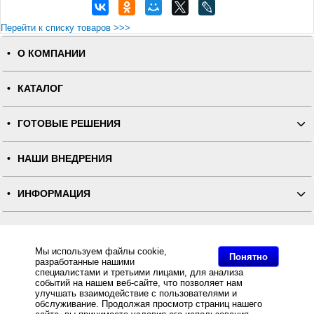
Перейти к списку товаров >>>
О КОМПАНИИ
КАТАЛОГ
ГОТОВЫЕ РЕШЕНИЯ
НАШИ ВНЕДРЕНИЯ
ИНФОРМАЦИЯ
КОНТАКТЫ
Мы используем файлы cookie,
Понятно
разработанные нашими
ПОЛНАЯ ВЕРСИЯ
специалистами и третьими лицами, для анализа
событий на нашем веб-сайте, что позволяет нам
улучшать взаимодействие с пользователями и
Интернет-магазин "ПОСЛЭНД" - торгового оборудования, оборудования для автоматизации общепита и
торговли, расходных материалов
обслуживание. Продолжая просмотр страниц нашего
Все права защищены, ООО "ПОСЛЭНД" © 2008-2026.