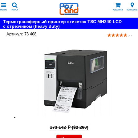
меню
поиск
корзина
контакты
Термотрансферный принтер этикеток TSC MH240 LCD
с отрезчиком (heavy duty)
Артикул: 73 468
( 6 )
173 142
($2 260)
p