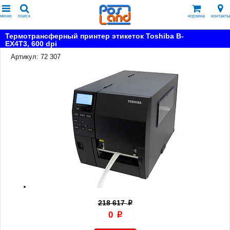
меню
поиск
корзина
контакты
Термотрансферный принтер этикеток Toshiba B-
EX4T3, 600 dpi
Артикул: 72 307
218 617
p
0
p