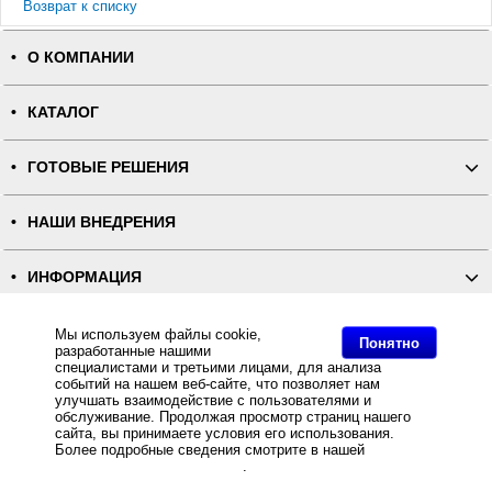
Возврат к списку
О КОМПАНИИ
КАТАЛОГ
ГОТОВЫЕ РЕШЕНИЯ
НАШИ ВНЕДРЕНИЯ
ИНФОРМАЦИЯ
КОНТАКТЫ
Мы используем файлы cookie,
Понятно
разработанные нашими
специалистами и третьими лицами, для анализа
событий на нашем веб-сайте, что позволяет нам
ПОЛНАЯ ВЕРСИЯ
улучшать взаимодействие с пользователями и
обслуживание. Продолжая просмотр страниц нашего
сайта, вы принимаете условия его использования.
Интернет-магазин "ПОСЛЭНД" - торгового оборудования, оборудования для автоматизации общепита и
торговли, расходных материалов
Более подробные сведения смотрите в нашей
Политике
Все права защищены, ООО "ПОСЛЭНД" © 2008-2026.
в отношении файлов Cookie
.
Политика конфиденциальности
Основное: Магазин "ГАСТРОНОМ", Компания Послэнд автоматизировала новый объект - Магазин
"Гастроном", Наши внедрения.