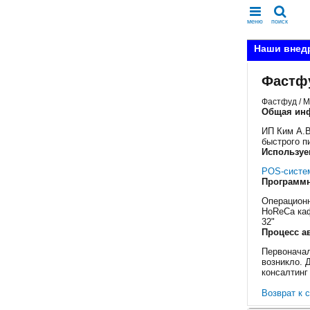
меню
поиск
Наши внед
Фастф
Фастфуд / М
Общая ин
ИП Ким А.В
быстрого п
Используе
POS-систем
Программн
Операционн
HoReCa каф
32"
Процесс а
Первоначал
возникло. Д
консалтинг
Возврат к 