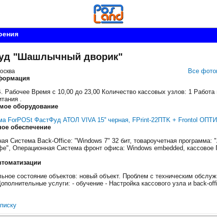
рения
уд "Шашлычный дворик"
Все фото
осква
формация
. Рабочее Время с 10,00 до 23,00 Количество кассовых узлов: 1 Работа
итания .
мое оборудование
а ForPOSt ФастФуд АТОЛ VIVA 15'' черная, FPrint-22ПТK + Frontol ОПТ
ое обеспечение
ая Система Back-Office: "Windows 7" 32 бит, товароучетная программа: 
е", Операционная Система фронт офиса: Windows embedded, кассовое П
втоматизации
ьное состояние объектов: новый объект. Проблем с техническим обслу
ополнительные услуги: - обучение - Настройка кассового узла и back-offi
списку