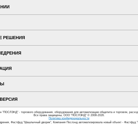
АНИИ
Е РЕШЕНИЯ
НЕДРЕНИЯ
АЦИЯ
ТЫ
 ВЕРСИЯ
ин "ПОСЛЭНД" - торгового оборудования, оборудования для автоматизации общепита и торговли, расхо
Все права защищены, ООО "ПОСЛЭНД" © 2008-2026.
Политика конфиденциальности
дрения, Фастфуд "Шашлычный дворик", Компания Послэнд автоматизировала новый объект - Фастфуд 