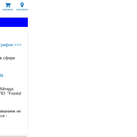
корзина
контакты
графии >>>
 в сфере
ИМ
"Айтида:
О: "Frontol
живанием не
ce -