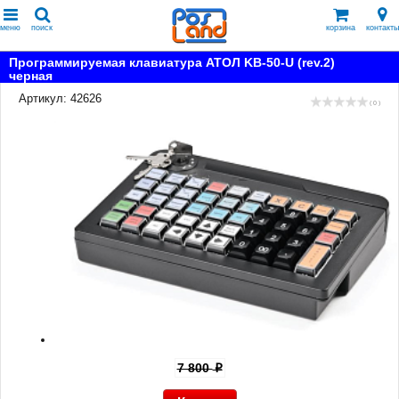
меню
поиск
корзина
контакты
Программируемая клавиатура АТОЛ KB-50-U (rev.2)
черная
Артикул: 42626
( 0 )
7 800
p