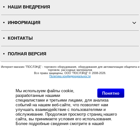
НАШИ ВНЕДРЕНИЯ
ИНФОРМАЦИЯ
КОНТАКТЫ
ПОЛНАЯ ВЕРСИЯ
Интернет-магазин "ПОСЛЭНД" - торгового оборудования, оборудования для автоматизации общепита и
торговли, расходных материалов
Все права защищены, ООО "ПОСЛЭНД" © 2008-2026.
Политика конфиденциальности
Основное: Продажа POS-оборудования Poindus, Производитель POS-оборудования: Poindus, Продажа
оборудования Poindus по выгодным ценам, с удобными способами доставки..
Мы используем файлы cookie,
Понятно
разработанные нашими
специалистами и третьими лицами, для анализа
событий на нашем веб-сайте, что позволяет нам
улучшать взаимодействие с пользователями и
обслуживание. Продолжая просмотр страниц нашего
сайта, вы принимаете условия его использования.
Более подробные сведения смотрите в нашей
Политике
в отношении файлов Cookie
.