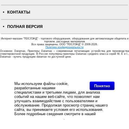
КОНТАКТЫ
ПОЛНАЯ ВЕРСИЯ
Интернет-магазин "ПОСЛЭНД" - торгового оборудования, оборудования для автоматизации общепита и
торговли, расходных материалов
Все права защищены, ООО "ПОСЛЭНД" © 2008-2026.
Политика конфиденциальности
Основное: Datamax, Принтеры Datamax – современные печатающие устройства для производства
этикетировочной продукции. В России популярны принтеры Datamax среднего класса серий М, E и I.,
Datamax - купить продукцию datamax по доступной цене.
Мы используем файлы cookie,
Понятно
разработанные нашими
специалистами и третьими лицами, для анализа
событий на нашем веб-сайте, что позволяет нам
улучшать взаимодействие с пользователями и
обслуживание. Продолжая просмотр страниц нашего
сайта, вы принимаете условия его использования.
Более подробные сведения смотрите в нашей
Политике
в отношении файлов Cookie
.