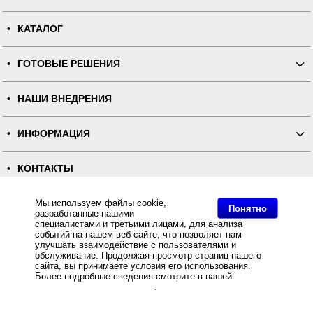
КАТАЛОГ
ГОТОВЫЕ РЕШЕНИЯ
НАШИ ВНЕДРЕНИЯ
ИНФОРМАЦИЯ
КОНТАКТЫ
Мы используем файлы cookie,
ПОЛНАЯ ВЕРСИЯ
Понятно
разработанные нашими
специалистами и третьими лицами, для анализа
Интернет-магазин "ПОСЛЭНД" - торгового оборудования, оборудования для автоматизации общепита и
событий на нашем веб-сайте, что позволяет нам
торговли, расходных материалов
улучшать взаимодействие с пользователями и
Все права защищены, ООО "ПОСЛЭНД" © 2008-2026.
обслуживание. Продолжая просмотр страниц нашего
Политика конфиденциальности
Основное: Продажа POS-оборудования BLITZ, Продажа оборудования BLITZ по выгодным ценам, с
сайта, вы принимаете условия его использования.
удобными способами доставки., Производитель POS-оборудования: BLITZ.
Более подробные сведения смотрите в нашей
Политике
в отношении файлов Cookie
.