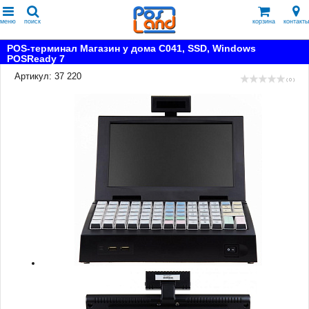
меню
поиск
корзина
контакты
POS-терминал Магазин у дома С041, SSD, Windows
POSReady 7
Артикул: 37 220
( 0 )