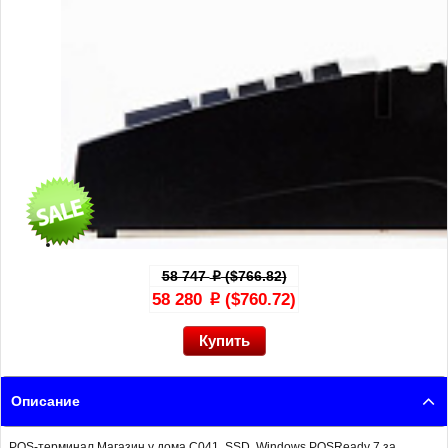
58 747
($766.82)
p
58 280
($760.72)
p
Описание
POS-терминал Магазин у дома С041, SSD, Windows POSReady 7 за