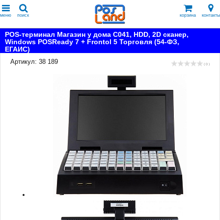
меню
поиск
корзина
контакты
POS-терминал Магазин у дома С041, HDD, 2D сканер,
Windows POSReady 7 + Frontol 5 Торговля (54-ФЗ,
ЕГАИС)
Артикул: 38 189
( 0 )