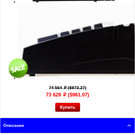
74 564
($973.27)
p
73 629
($961.07)
p
Описание