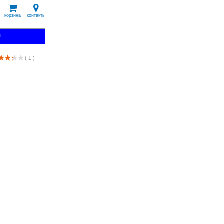
корзина
контакты
я
( 1 )