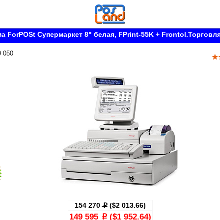
а ForPOSt Супермаркет 8" белая, FPrint-55K + Frontol.Торговл
9 050
154 270
($2 013.66)
p
149 595
($1 952.64)
p