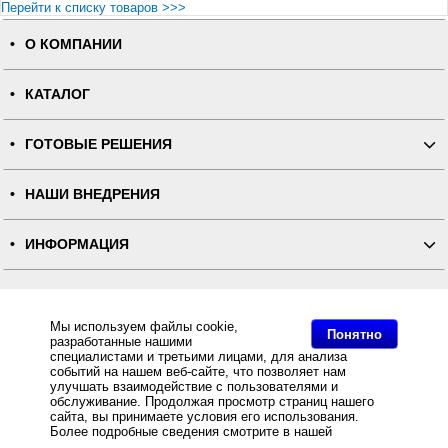
Перейти к списку товаров >>>
О КОМПАНИИ
КАТАЛОГ
ГОТОВЫЕ РЕШЕНИЯ
НАШИ ВНЕДРЕНИЯ
ИНФОРМАЦИЯ
КОНТАКТЫ
Мы используем файлы cookie,
Понятно
разработанные нашими
ПОЛНАЯ ВЕРСИЯ
специалистами и третьими лицами, для анализа
событий на нашем веб-сайте, что позволяет нам
улучшать взаимодействие с пользователями и
Интернет-магазин "ПОСЛЭНД" - торгового оборудования, оборудования для автоматизации общепита и
торговли, расходных материалов
обслуживание. Продолжая просмотр страниц нашего
Все права защищены, ООО "ПОСЛЭНД" © 2008-2026.
сайта, вы принимаете условия его использования.
Политика конфиденциальности
Основное: POS-система ForPOSt Супермаркет 14'' белая, FPrint-55ПТК + Frontol Торговля, POS-
Более подробные сведения смотрите в нашей
Политике
система ForPOSt Супермаркет 14'' белая, FPrint-55ПТК + Frontol Торговля за разумную цену и с
в отношении файлов Cookie
.