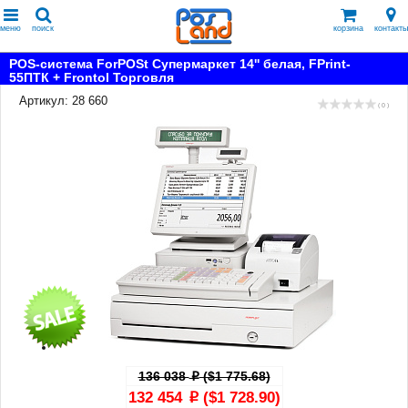
меню
поиск
корзина
контакты
POS-система ForPOSt Супермаркет 14'' белая, FPrint-
55ПТК + Frontol Торговля
Артикул: 28 660
( 0 )
136 038
($1 775.68)
p
132 454
($1 728.90)
p