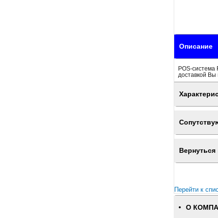
Описание
POS-система F
доставкой Вы 
Характери
Сопутству
Вернуться 
Перейти к спи
О КОМП