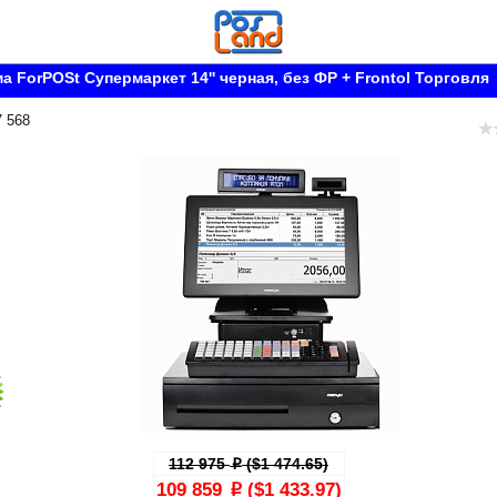
а ForPOSt Супермаркет 14'' черная, без ФР + Frontol Торговля
7 568
112 975
($1 474.65)
p
109 859
($1 433.97)
p