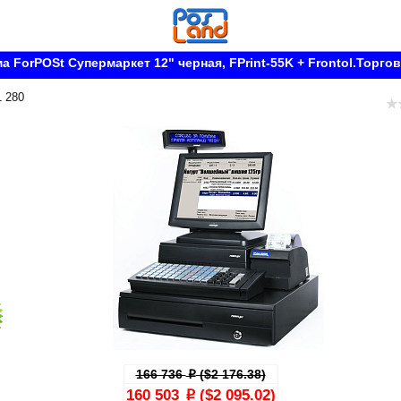
а ForPOSt Супермаркет 12" черная, FPrint-55K + Frontol.Торго
1 280
166 736
($2 176.38)
p
160 503
($2 095.02)
p