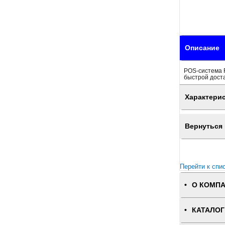
Описание
POS-система F
быстрой доста
Характери
Вернуться 
Перейти к спи
О КОМП
КАТАЛОГ