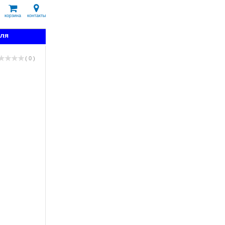
корзина
контакты
вля
( 0 )