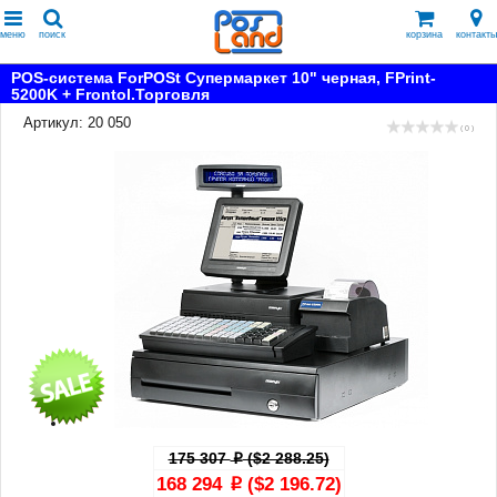
меню
поиск
корзина
контакты
POS-система ForPOSt Супермаркет 10" черная, FPrint-
5200K + Frontol.Торговля
Артикул: 20 050
( 0 )
175 307
($2 288.25)
p
168 294
($2 196.72)
p