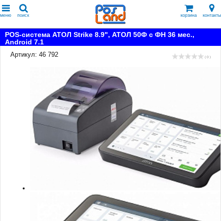
меню
поиск
корзина
контакты
POS-система АТОЛ Strike 8.9", АТОЛ 50Ф с ФН 36 мес.,
Android 7.1
Артикул: 46 792
( 0 )