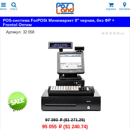
меню
поиск
корзина
контакты
POS-система ForPOSt Минимаркет 8'' черная, без ФР +
Frontol Оптим
Артикул: 32 058
( 0 )
97 393
($1 271.25)
p
95 055
($1 240.74)
p