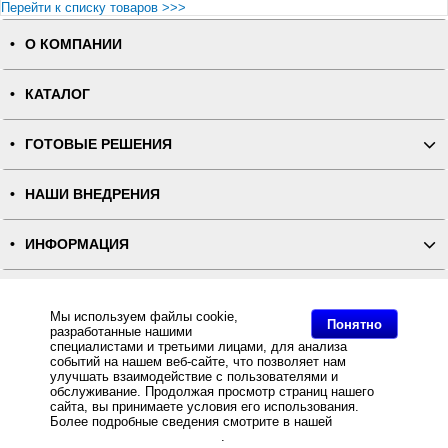
Перейти к списку товаров >>>
О КОМПАНИИ
КАТАЛОГ
ГОТОВЫЕ РЕШЕНИЯ
НАШИ ВНЕДРЕНИЯ
ИНФОРМАЦИЯ
КОНТАКТЫ
Мы используем файлы cookie,
Понятно
разработанные нашими
ПОЛНАЯ ВЕРСИЯ
специалистами и третьими лицами, для анализа
событий на нашем веб-сайте, что позволяет нам
улучшать взаимодействие с пользователями и
Интернет-магазин "ПОСЛЭНД" - торгового оборудования, оборудования для автоматизации общепита и
обслуживание. Продолжая просмотр страниц нашего
торговли, расходных материалов
сайта, вы принимаете условия его использования.
Все права защищены, ООО "ПОСЛЭНД" © 2008-2026.
Политика конфиденциальности
Более подробные сведения смотрите в нашей
Политике
Основное: POS-система ForPOSt Минимаркет 8'' черная, без ФР + Frontol Оптим за разумную цену и с
в отношении файлов Cookie
.
быстрой доставкой Вы всегда можете купить в интернет-магазине Послэнд!, POS-система ForPOSt