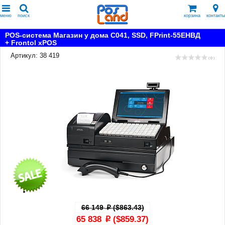
меню
поиск
корзина
контакты
POS-система Магазин у дома С041, SSD, FPrint-55ЕНВД
+ Frontol xPOS
Артикул: 38 419
( 0 )
66 149
($863.43)
p
65 838
($859.37)
p