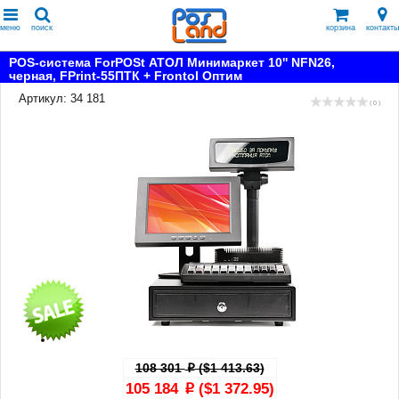
меню
поиск
корзина
контакты
POS-система ForPOSt АТОЛ Минимаркет 10'' NFN26,
черная, FPrint-55ПТК + Frontol Оптим
Артикул: 34 181
( 0 )
108 301
($1 413.63)
p
105 184
($1 372.95)
p