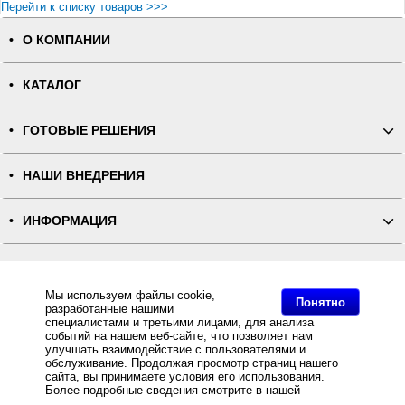
Перейти к списку товаров >>>
О КОМПАНИИ
КАТАЛОГ
ГОТОВЫЕ РЕШЕНИЯ
НАШИ ВНЕДРЕНИЯ
ИНФОРМАЦИЯ
КОНТАКТЫ
Мы используем файлы cookie,
Понятно
разработанные нашими
ПОЛНАЯ ВЕРСИЯ
специалистами и третьими лицами, для анализа
событий на нашем веб-сайте, что позволяет нам
улучшать взаимодействие с пользователями и
Интернет-магазин "ПОСЛЭНД" - торгового оборудования, оборудования для автоматизации общепита и
торговли, расходных материалов
обслуживание. Продолжая просмотр страниц нашего
Все права защищены, ООО "ПОСЛЭНД" © 2008-2026.
сайта, вы принимаете условия его использования.
Политика конфиденциальности
Основное: POS-система ForPOSt АТОЛ Минимаркет 10'' NFN26, черная, FPrint-55ПТК + Frontol Оптим
Более подробные сведения смотрите в нашей
Политике
за разумную цену и с быстрой доставкой Вы всегда можете купить в интернет-магазине Послэнд!, POS-
в отношении файлов Cookie
.