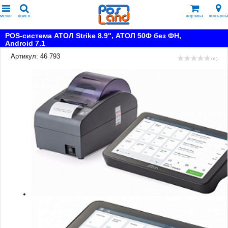
меню
поиск
корзина
контакты
POS-система АТОЛ Strike 8.9", АТОЛ 50Ф без ФН,
Android 7.1
Артикул: 46 793
( 0 )