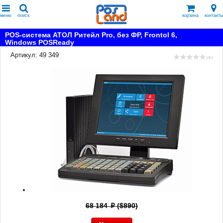
меню
поиск
корзина
контакты
POS-система АТОЛ Ритейл Pro, без ФР, Frontol 6,
Windows POSReady
Артикул: 49 349
( 0 )
68 184
($890)
p