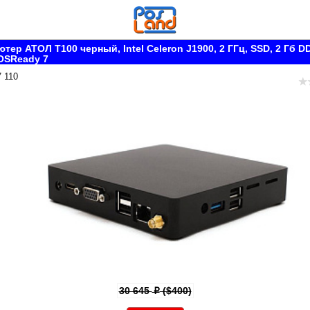
тер АТОЛ Т100 черный, Intel Celeron J1900, 2 ГГц, SSD, 2 Гб D
OSReady 7
7 110
30 645
($400)
p