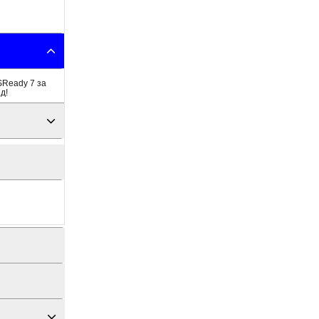
SReady 7 за
д!