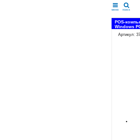
меню
поиск
POS-компью
Windows P
Артикул: 3