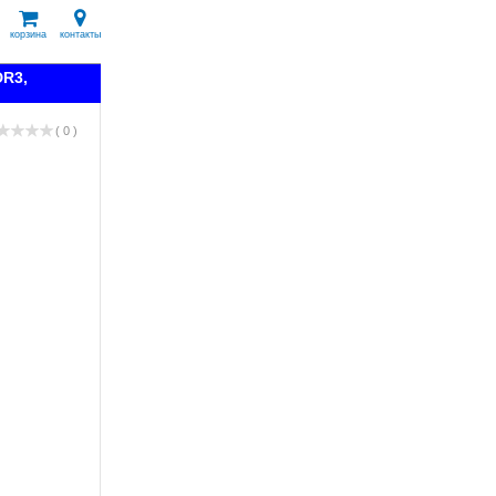
корзина
контакты
DR3,
( 0 )