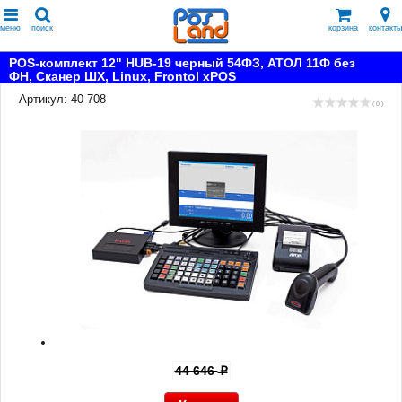
меню
поиск
корзина
контакты
POS-комплект 12" HUB-19 черный 54ФЗ, АТОЛ 11Ф без
ФН, Сканер ШХ, Linux, Frontol xPOS
Артикул: 40 708
( 0 )
44 646
p