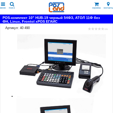
меню
поиск
корзина
контакты
POS-комплект 10" HUB-19 черный 54ФЗ, АТОЛ 11Ф без
ФН, Linux, Frontol xPOS ЕГАИС
Артикул: 40 490
( 0 )