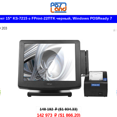
кт 15" KS-7215 c FPrint-22ПТK черный, Windows POSReady 7
9 203
148 192
($1 934.33)
p
142 973
($1 866.20)
p