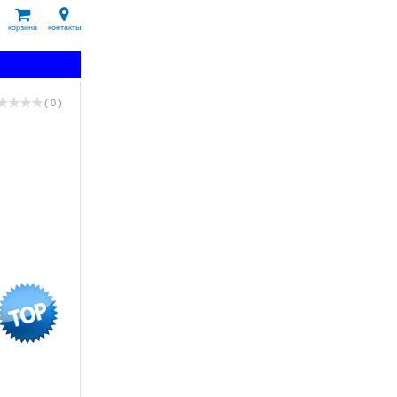
корзина
контакты
( 0 )