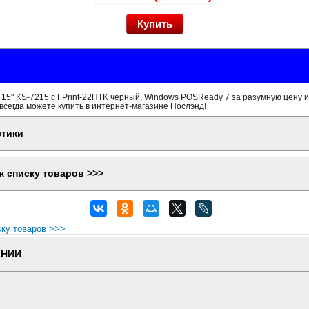
15" KS-7215 c FPrint-22ПТK черный, Windows POSReady 7 за разумную цену и
всегда можете купить в интернет-магазине Послэнд!
стики
к списку товаров >>>
ску товаров >>>
АНИИ