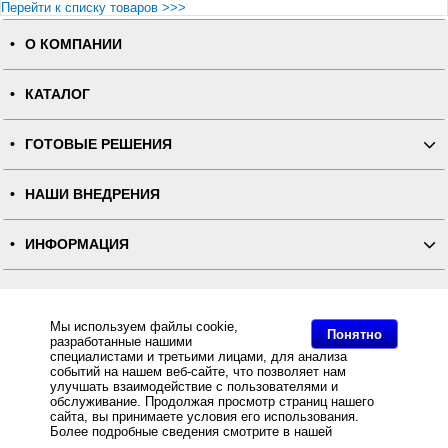
Перейти к списку товаров >>>
О КОМПАНИИ
КАТАЛОГ
ГОТОВЫЕ РЕШЕНИЯ
НАШИ ВНЕДРЕНИЯ
ИНФОРМАЦИЯ
КОНТАКТЫ
Мы используем файлы cookie,
Понятно
разработанные нашими
ПОЛНАЯ ВЕРСИЯ
специалистами и третьими лицами, для анализа
событий на нашем веб-сайте, что позволяет нам
улучшать взаимодействие с пользователями и
Интернет-магазин "ПОСЛЭНД" - торгового оборудования, оборудования для автоматизации общепита и
торговли, расходных материалов
обслуживание. Продолжая просмотр страниц нашего
Все права защищены, ООО "ПОСЛЭНД" © 2008-2026.
сайта, вы принимаете условия его использования.
Политика конфиденциальности
Основное: POS-система АТОЛ Супермаркет ЕГАИС 10" NFD10, черная, FPrint-55ПТК + Frontol
Более подробные сведения смотрите в нашей
Политике
Торговля ЕГАИС за разумную цену и с быстрой доставкой Вы всегда можете купить в интернет-
в отношении файлов Cookie
.