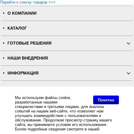
Перейти к списку товаров >>>
О КОМПАНИИ
КАТАЛОГ
ГОТОВЫЕ РЕШЕНИЯ
НАШИ ВНЕДРЕНИЯ
ИНФОРМАЦИЯ
КОНТАКТЫ
Мы используем файлы cookie,
Понятно
разработанные нашими
ПОЛНАЯ ВЕРСИЯ
специалистами и третьими лицами, для анализа
событий на нашем веб-сайте, что позволяет нам
улучшать взаимодействие с пользователями и
Интернет-магазин "ПОСЛЭНД" - торгового оборудования, оборудования для автоматизации общепита и
торговли, расходных материалов
обслуживание. Продолжая просмотр страниц нашего
Все права защищены, ООО "ПОСЛЭНД" © 2008-2026.
сайта, вы принимаете условия его использования.
Политика конфиденциальности
Основное: POS-система АТОЛ Супермаркет ЕГАИС 10" NFD10, черная, FPrint-22ПТК + Frontol
Более подробные сведения смотрите в нашей
Политике
Торговля ЕГАИС, POS-система АТОЛ Супермаркет ЕГАИС 10" NFD10, черная, FPrint-22ПТК + Frontol
в отношении файлов Cookie
.