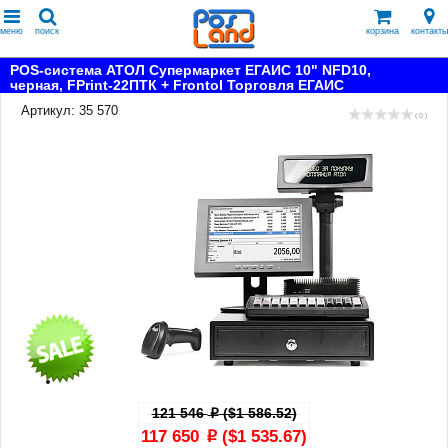
меню
поиск
корзина
контакты
POS-система АТОЛ Супермаркет ЕГАИС 10" NFD10,
черная, FPrint-22ПТК + Frontol Торговля ЕГАИС
Артикул: 35 570
( 0 )
121 546
($1 586.52)
p
117 650
($1 535.67)
p