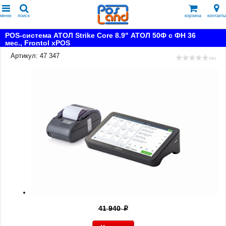
меню
поиск
корзина
контакты
POS-система АТОЛ Strike Core 8.9" АТОЛ 50Ф с ФН 36
мес., Frontol xPOS
Артикул: 47 347
( 0 )
41 940
p