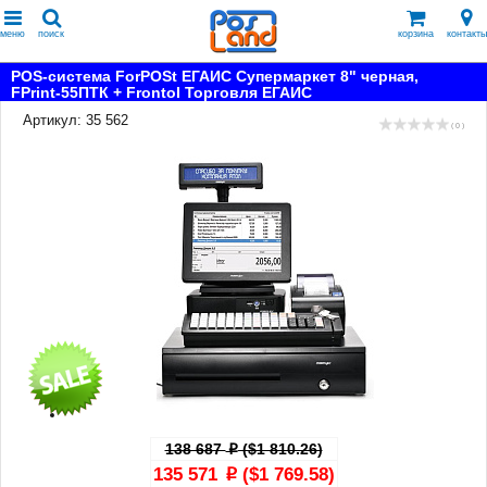
меню
поиск
корзина
контакты
POS-система ForPOSt ЕГАИС Супермаркет 8" черная,
FPrint-55ПТК + Frontol Торговля ЕГАИС
Артикул: 35 562
( 0 )
138 687
($1 810.26)
p
135 571
($1 769.58)
p