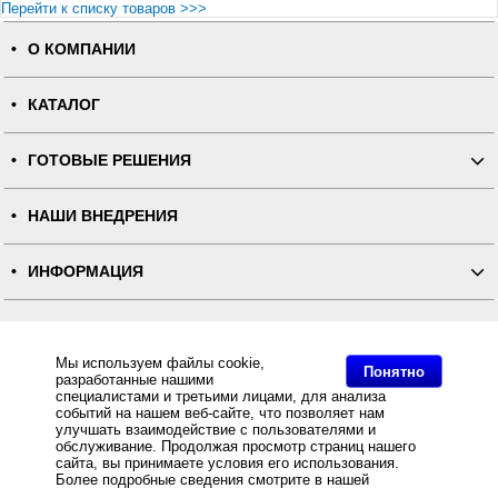
Перейти к списку товаров >>>
О КОМПАНИИ
КАТАЛОГ
ГОТОВЫЕ РЕШЕНИЯ
НАШИ ВНЕДРЕНИЯ
ИНФОРМАЦИЯ
КОНТАКТЫ
Мы используем файлы cookie,
Понятно
разработанные нашими
ПОЛНАЯ ВЕРСИЯ
специалистами и третьими лицами, для анализа
событий на нашем веб-сайте, что позволяет нам
улучшать взаимодействие с пользователями и
Интернет-магазин "ПОСЛЭНД" - торгового оборудования, оборудования для автоматизации общепита и
торговли, расходных материалов
обслуживание. Продолжая просмотр страниц нашего
Все права защищены, ООО "ПОСЛЭНД" © 2008-2026.
сайта, вы принимаете условия его использования.
Политика конфиденциальности
Основное: POS-система ForPOSt ЕГАИС Супермаркет 8" черная, FPrint-55ПТК + Frontol Торговля
Более подробные сведения смотрите в нашей
Политике
ЕГАИС купить с доставкой по всей России, самовывоз из Москвы, POS-система ForPOSt ЕГАИС
в отношении файлов Cookie
.